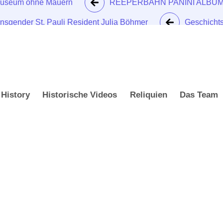
 Museum ohne Mauern
REEPERBAHN PANINI ALBU
nsgender St. Pauli Resident Julia Böhmer
Geschichts
History
Historische Videos
Reliquien
Das Team
 Auf den Spuren
echtlichen Lebe