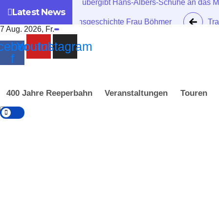
Achim Reichel übergibt Hans-Albers-Schuhe an das
Latest News
Eröffnung: Transgeschichte Frau Böhmer
Tra
7 Aug. 2026, Fr.
cebook-
Youtube
Instagram
f
400 Jahre Reeperbahn
Veranstaltungen
Touren
TransPauli.
transgeschl