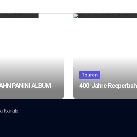
Touren
AHN PANINI ALBUM
400-Jahre Reeperbah
ia Kanäle