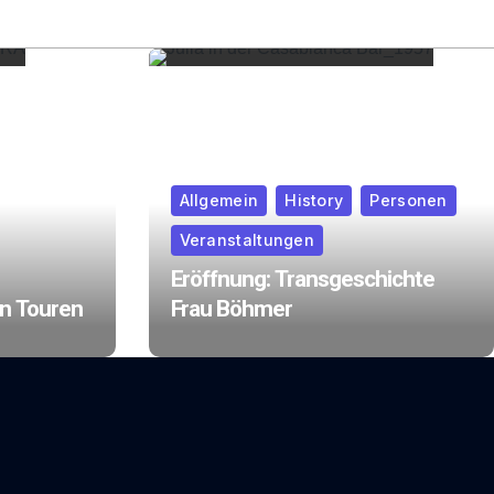
Allgemein
History
Personen
Veranstaltungen
Eröffnung: Transgeschichte
n Touren
Frau Böhmer