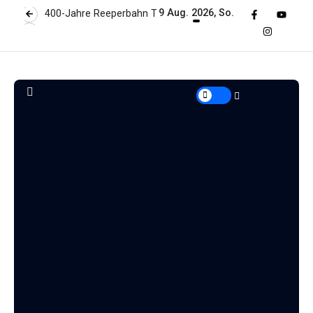
9 Aug. 2026, So.
400-Jahre Reeperbahn Touren
Eröffnung: Transgeschichte Frau Böhmer
Transgender St. Pauli Resident Julia Böhmer
Geschichtserfassungsstelle im Sankt Pauli Office