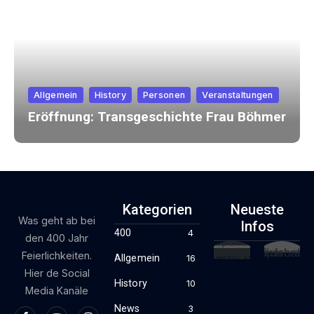
Allgemein
History
Personen
Veranstaltungen
Eröffnung: Transgeschichte Frau Böhmer
Kategorien
Neueste
Was geht ab bei
Infos
400
4
den 400 Jahr
Feierlichkeiten.
Allgemein
16
Hier de Social
History
10
Media Kanäle
News
3