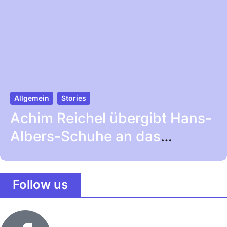
Allgemein
Stories
Achim Reichel übergibt Hans-
Albers-Schuhe an das
Museum ohne Mauern
Follow us