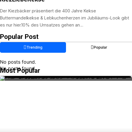
Der Kiezbäcker präsentiert die 400 Jahre Kekse
Buttermandelkekse & Lebkuchenherzen im Jubiliäums-Look gibt
es nur hier.10% des Umsatzes gehen an…
Popular Post
Trending
Popular
No posts found.
No posts found.
Most Popular