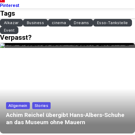
Pinterest
Tags
Alkazar
Business
cinema
Dreams
Esso-Tankstelle
Event
Verpasst?
Allgemein
Stories
Achim Reichel übergibt Hans-Albers-Schuhe
an das Museum ohne Mauern