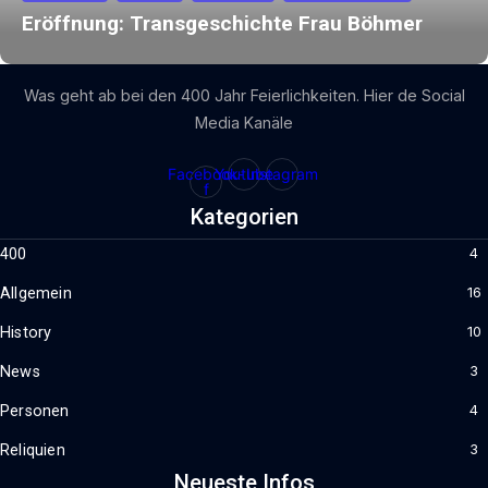
Eröffnung: Transgeschichte Frau Böhmer
Was geht ab bei den 400 Jahr Feierlichkeiten. Hier de Social
Media Kanäle
Facebook-
Youtube
Instagram
f
Kategorien
400
4
Allgemein
16
History
10
News
3
Personen
4
Reliquien
3
Neueste Infos