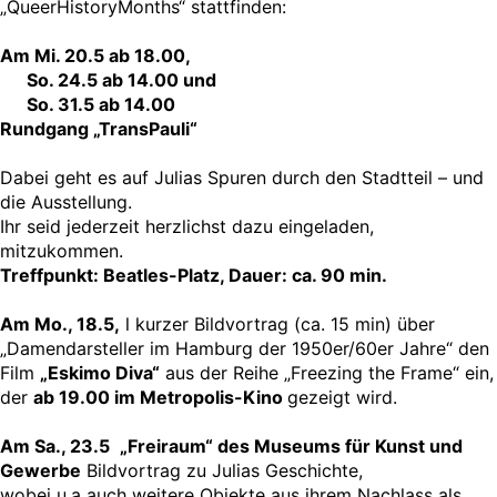
„QueerHistoryMonths“ stattfinden:
Am Mi. 20.5 ab 18.00,
So. 24.5 ab 14.00 und
So. 31.5 ab 14.00
Rundgang „TransPauli“
Dabei geht es auf Julias Spuren durch den Stadtteil – und
die Ausstellung.
Ihr seid jederzeit herzlichst dazu eingeladen,
mitzukommen.
Treffpunkt: Beatles-Platz, Dauer: ca. 90 min.
Am Mo., 18.5,
l kurzer Bildvortrag (ca. 15 min) über
„Damendarsteller im Hamburg der 1950er/60er Jahre“ den
Film
„Eskimo Diva“
aus der Reihe „Freezing the Frame“ ein,
der
ab 19.00 im Metropolis-Kino
gezeigt wird.
Am Sa., 23.5
„Freiraum“ des Museums für Kunst und
Gewerbe
Bildvortrag zu Julias Geschichte,
wobei u.a auch weitere Objekte aus ihrem Nachlass als