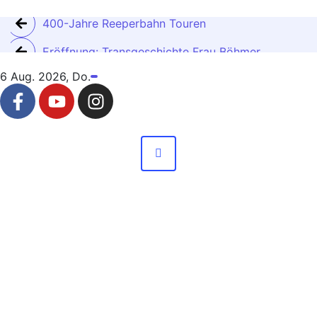
400-Jahre Reeperbahn Touren
Eröffnung: Transgeschichte Frau Böhmer
6 Aug. 2026, Do.
Transgender St. Pauli Resident Julia Böhmer
Geschichtserfassungsstelle im Sankt Pauli Office