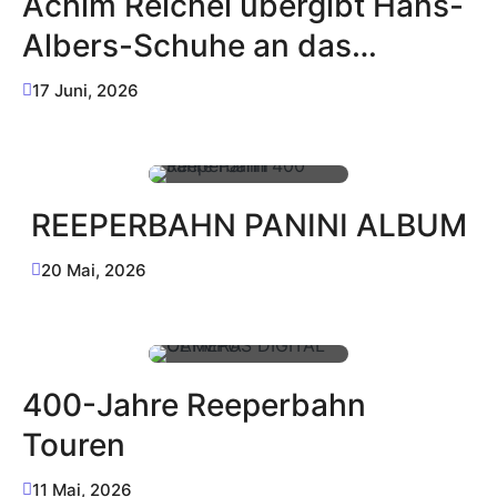
Achim Reichel übergibt Hans-
Albers-Schuhe an das
Museum ohne Mauern
17 Juni, 2026
REEPERBAHN PANINI ALBUM
20 Mai, 2026
400-Jahre Reeperbahn
Touren
11 Mai, 2026