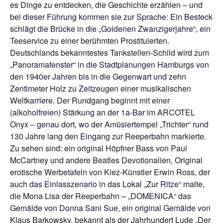
es Dinge zu entdecken, die Geschichte erzählen – und
bei dieser Führung kommen sie zur Sprache: Ein Besteck
schlägt die Brücke in die „Goldenen Zwanzigerjahre“, ein
Teeservice zu einer berühmten Prostituierten.
Deutschlands bekanntestes Tankstellen-Schild wird zum
„Panoramafenster“ in die Stadtplanungen Hamburgs von
den 1940er Jahren bis in die Gegenwart und zehn
Zentimeter Holz zu Zeitzeugen einer musikalischen
Weltkarriere. Der Rundgang beginnt mit einer
(alkoholfreien) Stärkung an der 1a-Bar im ARCOTEL
Onyx – genau dort, wo der Amüsiertempel „Trichter“ rund
130 Jahre lang den Eingang zur Reeperbahn markierte.
Zu sehen sind: ein original Höpfner Bass von Paul
McCartney und andere Beatles Devotionalien, Original
erotische Werbetafeln von Kiez-Künstler Erwin Ross, der
auch das Einlasszenario in das Lokal „Zur Ritze“ malte,
die Mona Lisa der Reeperbahn – „DOMENICA“ das
Gemälde von Donna Sani Sue, ein original Gemälde von
Klaus Barkowsky, bekannt als der Jahrhundert Lude „Der